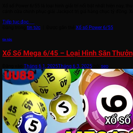
Xổ số Power 6/55 là loại hình giải trí nổi bật nhất hiện nay, 
cánh cửa chinh phục giải Jackpot trị giá hàng chục tỷ đồng. X
Tiếp tục đọc
→
Đăng trong
tin tức
|
Được gắn thẻ
Xổ số Power 6/55
tin tức
Xổ Số Mega 6/45 – Loại Hình Săn Thưở
Đăng vào
Tháng 6 1, 2025
Tháng 6 3, 2025
bởi
seo