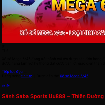
01
Th6
Xổ số Mega 6/45 đang trở thành cái tên được săn đón hàng đầ
được nâng tầm với hệ thống đặt cược tiện lợi, giao diện thân t
Tiếp tục đọc
→
Đăng trong
tin tức
|
Được gắn thẻ
Xổ số Mega 6/45
tin tức
Sảnh Saba Sports Uu888 – Thiên Đường