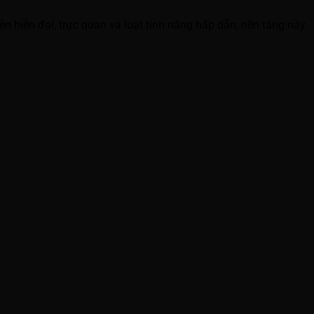
n hiện đại, trực quan và loạt tính năng hấp dẫn, nền tảng này