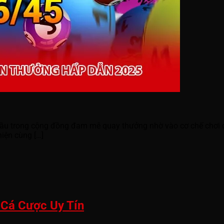
u trong cộng đồng đam mê quay thưởng nhờ vào cơ chế chơi đơn
hiện cùng […]
 Cá Cược Uy Tín