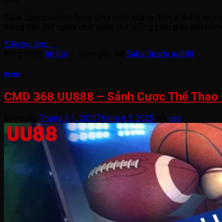
Th6
Saba Sports uu888 đang từng bước khẳng định vị thế là một tro
mang đến cho người chơi uu88 slot những phút giây giải trí mới
Tiếp tục đọc
→
Đăng trong
tin tức
|
Được gắn thẻ
Saba Sports uu888
tin tức
CMD 368 UU888 – Sảnh Cược Thể Thao 
Đăng vào
Tháng 6 1, 2025
Tháng 6 3, 2025
bởi
seo