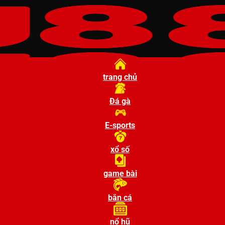
trang chủ
Đá gà
E-sports
xổ số
game bài
bắn cá
nổ hũ