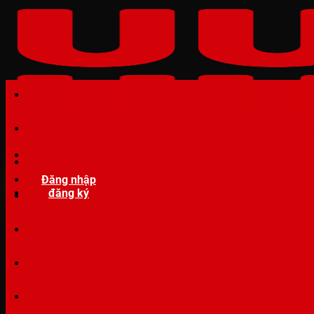
Bỏ
qua
nội
dung
Đăng nhập
đăng ký