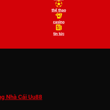
thể thao
casino
tin tức
ng Nhà Cái Uu88