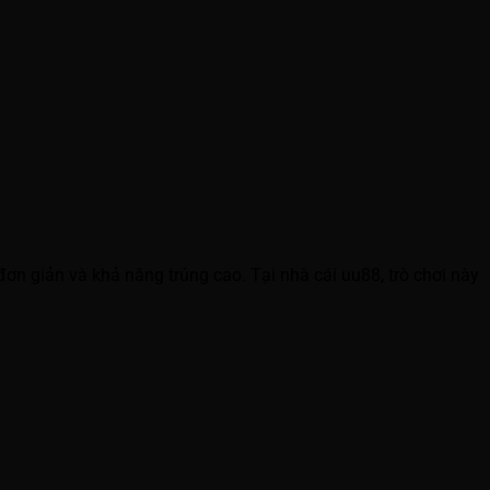
 giản và khả năng trúng cao. Tại nhà cái uu88, trò chơi này