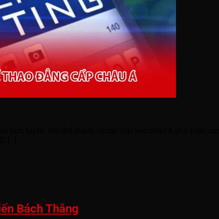
 trực tuyến. Với thế mạnh về các loại kèo châu Á phổ biến, sân
D […]
iến Bách Thắng