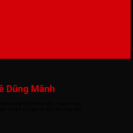
 Kê Dũng Mãnh
c tính năng hỗ trợ hấp dẫn, chuyên mục
m về lĩnh vực giải trí độc đáo này nhé.