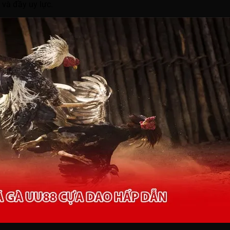
và đầy uy lực.