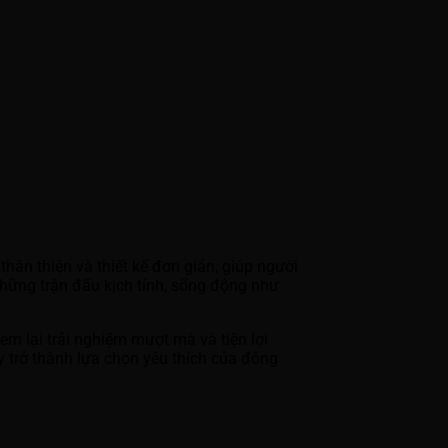
thân thiện và thiết kế đơn giản, giúp người
những trận đấu kịch tính, sống động như
m lại trải nghiệm mượt mà và tiện lợi
y trở thành lựa chọn yêu thích của đông