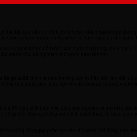
n so tài đầy gay cấn với độ kịch tính cao, khiến người xem khôn
sẵn sàng tung ra những cú đá quyết liệt làm bùng nổ không khí 
 các quy định nhằm đảm bảo sân chơi công bằng, minh bạch. Tấ
giúp người chơi trải nghiệm không khí thực tế nhất.
ủa
đá gà uu88
chính là mức thưởng cực kỳ hấp dẫn, lên đến x8 s
không qua trung gian, giúp hội viên dễ dàng rút thưởng mà khô
t của đội ngũ bình luận viên giàu kinh nghiệm và am hiểu sâu s
. Đồng thời, đưa ra những phân tích chiến thuật rõ ràng, giúp n
iên tài năng cũng góp phần tạo nên không khí sôi động, náo nhiệ