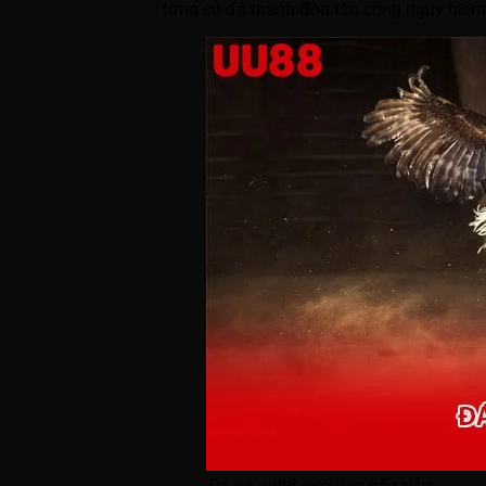
từng cú đá thành đòn tấn công nguy hiểm 
Đá gà uu88 cựa dao hấp dẫn