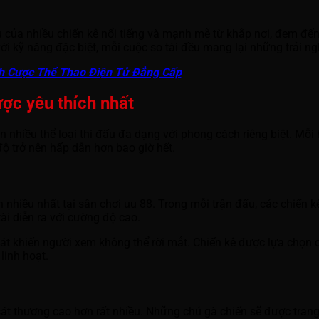
tụ của nhiều chiến kê nổi tiếng và mạnh mẽ từ khắp nơi, đem đ
i kỹ năng đặc biệt, mỗi cuộc so tài đều mang lại những trải ngh
h Cược Thể Thao Điện Tử Đẳng Cấp
ợc yêu thích nhất
ọn nhiều thể loại thi đấu đa dạng với phong cách riêng biệt. Mỗ
ộ trở nên hấp dẫn hơn bao giờ hết.
n nhiều nhất tại sân chơi uu 88. Trong mỗi trận đấu, các chiến 
ài diễn ra với cường độ cao.
oát khiến người xem không thể rời mắt. Chiến kê được lựa chọn 
linh hoạt.
át thương cao hơn rất nhiều. Những chú gà chiến sẽ được trang