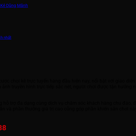
ến Kê Dũng Mãnh
ch nhất
ợc chọi kê trực tuyến hàng đầu hiện nay, nổi bật với giao diện 
 ảnh truyền hình trực tiếp sắc nét, người chơi được tận hưởng 
g hỗ trợ đa dạng cùng dịch vụ chăm sóc khách hàng chu đáo, đe
ẫn và phần thưởng giá trị cao cũng góp phần khiến sân chơi nà
88