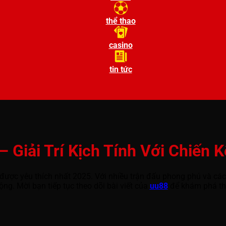
thể thao
casino
tin tức
– Giải Trí Kịch Tính Với Chiến
, được yêu thích nhất 2025. Với nhiều trận đấu phong phú và cá
ng. Mời bạn tiếp tục theo dõi bài viết của
uu88
để khám phá thê