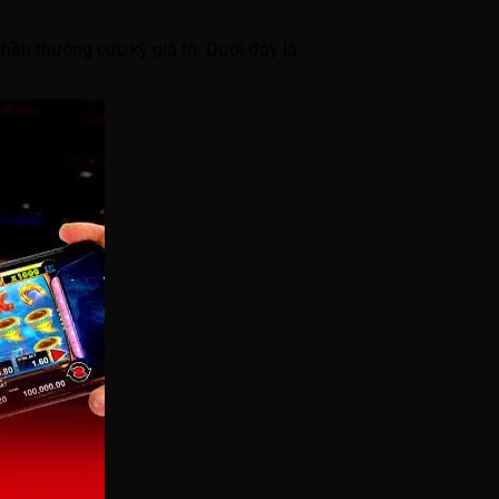
ần thưởng cực kỳ giá trị. Dưới đây là