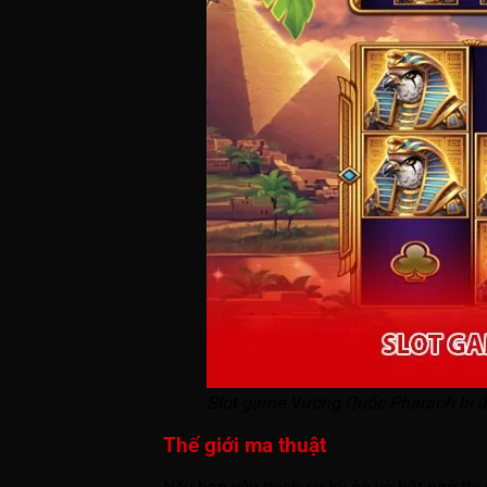
Slot game Vương Quốc Pharaoh bí 
Thế giới ma thuật