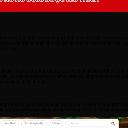
 khám phá hơn 200 trò chơi quay hũ đa phong cách. Từ những ga
u được uu 88 đầu tư chỉn chu cả về hình ảnh lẫn âm thanh. Mỗi 
y thưởng.
là giá trị phần thưởng khủng. Các trò chơi
nổ hũ uu88
có mức t
lớn, bạn đã có thể ẵm về số tiền khiến ai cũng phải trầm trồ. Đ
g xác suất chiến thắng.
g xuyên tổ chức các sự kiện ưu đãi đặc biệt như tặng lượt quay
 này được tổ chức định kỳ vào các dịp lễ đặc biệt, giúp người c