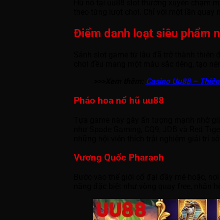
Hũ nổ tại uu88 slot thường xuyên chạm mốc
theo từng lượt chơi. Chỉ với một lần quay
Điểm danh loạt siêu phẩm n
Sảnh slot game từ lâu đã trở thành thiên
chơi đều mang một màu sắc riêng, tạo nên 
>>>Xem thêm:
Casino Uu88 – Thiên
Pháo hoa nổ hũ uu88
Tựa game này gây ấn tượng mạnh nhờ giao
như Spade Gaming, CQ9, JDB và Red Tiger,
những hội viên thích trải nghiệm giải trí s
Vương Quốc Pharaoh
Bước vào thế giới cổ đại đầy mê hoặc, nơ
năng đặc biệt như vòng quay free, nhân h