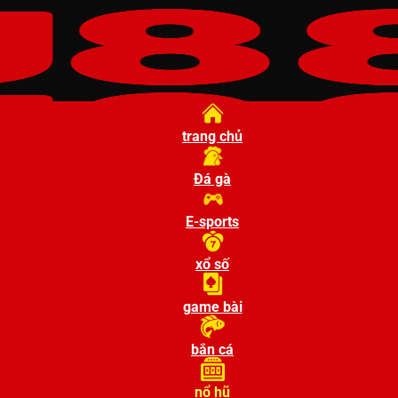
trang chủ
Đá gà
E-sports
xổ số
game bài
bắn cá
nổ hũ