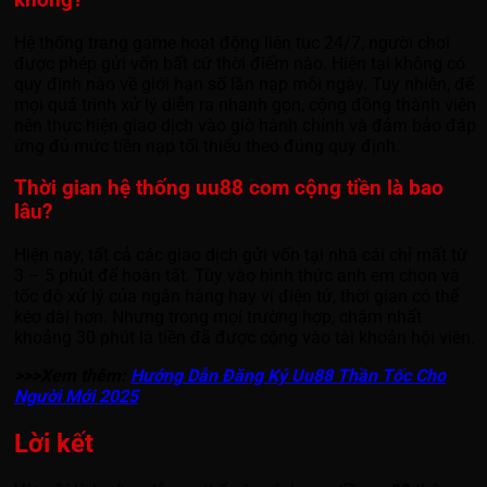
Hệ thống trang game hoạt động liên tục 24/7, người chơi
được phép gửi vốn bất cứ thời điểm nào. Hiện tại không có
quy định nào về giới hạn số lần nạp mỗi ngày. Tuy nhiên, để
mọi quá trình xử lý diễn ra nhanh gọn, cộng đồng thành viên
nên thực hiện giao dịch vào giờ hành chính và đảm bảo đáp
ứng đủ mức tiền nạp tối thiểu theo đúng quy định.
Thời gian hệ thống uu88 com cộng tiền là bao
lâu?
Hiện nay, tất cả các giao dịch gửi vốn tại nhà cái chỉ mất từ
3 – 5 phút để hoàn tất. Tùy vào hình thức anh em chọn và
tốc độ xử lý của ngân hàng hay ví điện tử, thời gian có thể
kéo dài hơn. Nhưng trong mọi trường hợp, chậm nhất
khoảng 30 phút là tiền đã được cộng vào tài khoản hội viên.
>>>Xem thêm:
Hướng Dẫn Đăng Ký Uu88 Thần Tốc Cho
Người Mới 2025
Lời kết