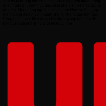
Vừa rồi là hướng dẫn cụ thể các cách
nạp tiền uu88
thông
qua những phương thức giao dịch phổ biến, dễ thao tác và
an toàn. Mong rằng người chơi sẽ tham khảo và áp dụng
thành công để gửi vốn nhanh chóng, không gặp trở ngại.
Đừng quên theo dõi các sự kiện thưởng nạp hấp dẫn để
nâng cao trải nghiệm giải trí tại uu88 nhé.