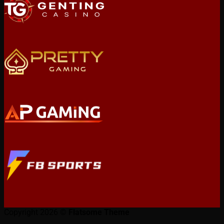
Copyright 2026 ©
Flatsome Theme