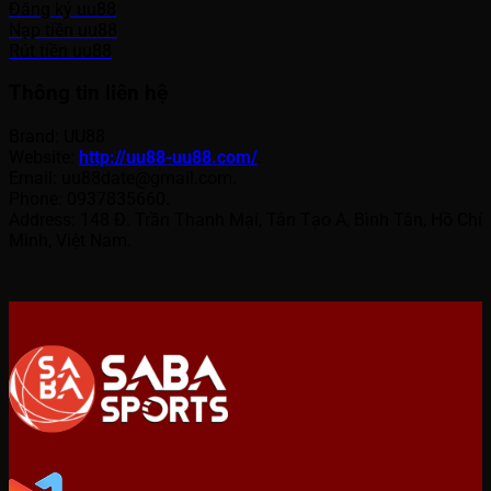
Đăng ký uu88
Nạp tiền uu88
Rút tiền uu88
Thông tin liên hệ
Brand: UU88
Website:
http://uu88-uu88.com/
.
Email:
uu88date@gmail.com
.
Phone: 0937835660.
Address: 148 Đ. Trần Thanh Mại, Tân Tạo A, Bình Tân, Hồ Chí
Minh, Việt Nam.