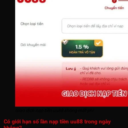
Giao dịch nạp tiền uu88 không mất phí
Có giới hạn số lần nạp tiền uu88 trong ngày
không?