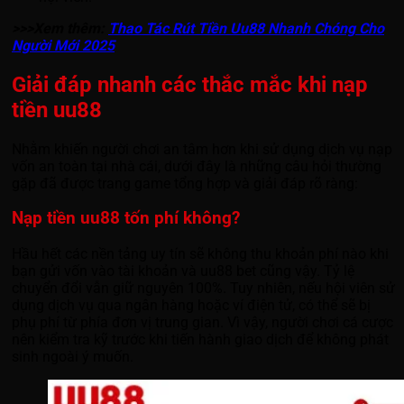
>>>Xem thêm:
Thao Tác Rút Tiền Uu88 Nhanh Chóng Cho
Người Mới 2025
Giải đáp nhanh các thắc mắc khi nạp
tiền uu88
Nhằm khiến người chơi an tâm hơn khi sử dụng dịch vụ nạp
vốn an toàn tại nhà cái, dưới đây là những câu hỏi thường
gặp đã được trang game tổng hợp và giải đáp rõ ràng:
Nạp tiền uu88 tốn phí không?
Hầu hết các nền tảng uy tín sẽ không thu khoản phí nào khi
bạn gửi vốn vào tài khoản và uu88 bet cũng vậy. Tỷ lệ
chuyển đổi vẫn giữ nguyên 100%. Tuy nhiên, nếu hội viên sử
dụng dịch vụ qua ngân hàng hoặc ví điện tử, có thể sẽ bị
phụ phí từ phía đơn vị trung gian. Vì vậy, người chơi cá cược
nên kiểm tra kỹ trước khi tiến hành giao dịch để không phát
sinh ngoài ý muốn.