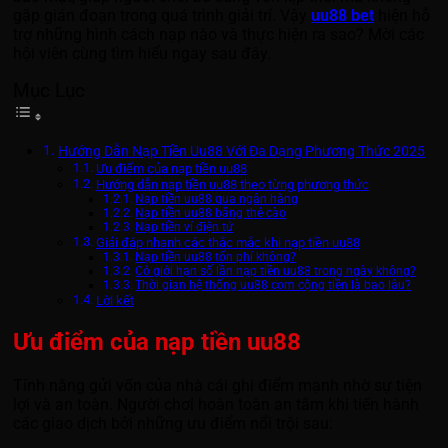
gặp gián đoạn trong quá trình giải trí. Vậy
uu88 bet
hiện hỗ
trợ những hình cách nạp nào và thực hiện ra sao? Mời các
hội viên cùng tìm hiểu ngay sau đây.
Mục Lục
Hướng Dẫn Nạp Tiền Uu88 Với Đa Dạng Phương Thức 2025
Ưu điểm của nạp tiền uu88
Hướng dẫn nạp tiền uu88 theo từng phương thức
Nạp tiền uu88 qua ngân hàng
Nạp tiền uu88 bằng thẻ cào
Nạp tiền ví điện tử
Giải đáp nhanh các thắc mắc khi nạp tiền uu88
Nạp tiền uu88 tốn phí không?
Có giới hạn số lần nạp tiền uu88 trong ngày không?
Thời gian hệ thống uu88 com cộng tiền là bao lâu?
Lời kết
Ưu điểm của nạp tiền uu88
Tính năng gửi vốn của nhà cái ghi điểm mạnh nhờ sự tiện
lợi và an toàn. Người chơi hoàn toàn an tâm khi tiến hành
các giao dịch bởi những ưu điểm nổi trội sau: