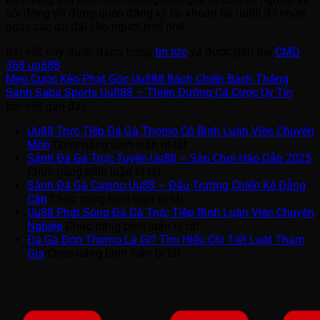
sôi động thì đừng quên đăng ký tài khoản tại uu88 để nhận
ngay các ưu đãi cho người mới nhé.
Bài viết này được đăng trong
tin tức
và được gắn thẻ
CMD
368 uu888
.
Mẹo Cược Kèo Phạt Góc Uu888 Bách Chiến Bách Thắng
Sảnh Saba Sports Uu888 – Thiên Đường Cá Cược Uy Tín
Bài viết gần đây
Uu88 Trực Tiếp Đá Gà Thomo Có Bình Luận Viên Chuyên
ở
Môn
Chức năng bình luận bị tắt
Uu88
Sảnh Đá Gà Trực Tuyến Uu88 – Sân Chơi Hấp Dẫn 2025
ở
Trực
Chức năng bình luận bị tắt
Sảnh
Tiếp
Sảnh Đá Gà Casino Uu88 – Đấu Trường Chiến Kê Đẳng
Đá
ở
Đá
Cấp
Chức năng bình luận bị tắt
Gà
Sảnh
Gà
Uu88 Phát Sóng Đá Gà Trực Tiếp Bình Luận Viên Chuyên
Trực
Đá
Thomo
ở
Nghiệp
Chức năng bình luận bị tắt
Tuyến
Gà
Có
Uu88
Đá Gà Đòn Thomo Là Gì? Tìm Hiểu Chi Tiết Luật Tham
Uu88
ở
Casino
Bình
Phát
Gia
Chức năng bình luận bị tắt
–
Đá
Uu88
Luận
Sóng
Sân
Gà
–
Viên
Đá
Chơi
Đòn
Đấu
Chuyên
Gà
Hấp
Thomo
Trường
Môn
Trực