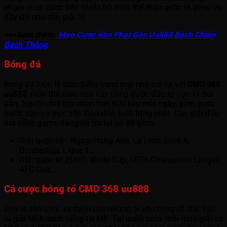
phạm vi cá cược trên nhiều bộ môn thể thao quốc tế, phục vụ
đầy đủ nhu cầu giải trí.
>>>Xem thêm:
Mẹo Cược Kèo Phạt Góc Uu888 Bách Chiến
Bách Thắng
Bóng đá
Bóng đá luôn là tâm điểm trong mọi nhà cái và với
CMD 368
uu888
, môn thể thao vua này cũng được đầu tư cực kỳ bài
bản. Người chơi lựa chọn hơn 600 kèo mỗi ngày, gồm cược
trước trận và trực tiếp theo diễn biến từng phút. Các giải đấu
mà sảnh game đang hỗ trợ tại uu 88 gồm:
Giải quốc nội: Ngoại Hạng Anh, La Liga, Serie A,
Bundesliga, Ligue 1…
Giải quốc tế: EURO, World Cup, UEFA Champions League,
AFC Cup,…
Cá cược bóng rổ CMD 368 uu888
Đây là sân chơi ưa thích của những ai yêu bóng rổ, đặc biệt
là giải NBA danh tiếng tại Mỹ. Tại uu88 com, mỗi mùa giải có