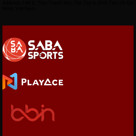
Address: 148 Đ. Trần Thanh Mại, Tân Tạo A, Bình Tân, Hồ Chí
Minh, Việt Nam.