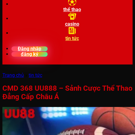
thể thao
casino
tin tức
Đăng nhập
đăng ký
Trang chủ
»
tin tức
CMD 368 UU888 – Sảnh Cược Thể Thao
Đẳng Cấp Châu Á