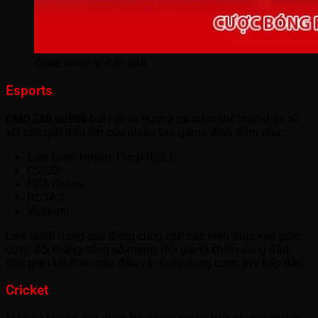
Cược bóng rổ hấp dẫn
Esports
CMD 368 uu888
bắt kịp xu hướng cá cược thể thao điện tử
với các giải đấu lớn của nhiều tựa game đình đám như:
Liên Minh Huyền Thoại (LoL)
CS:GO
FIFA Online
DOTA 2
Valorant
Link uu88 trang chủ đang cung cấp các hình thức kèo gồm
cược đội thắng, tổng số mạng, đội giành chiến công đầu,
thời gian kết thúc trận đấu và nhiều dạng cược live hấp dẫn.
Cricket