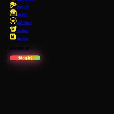
bắn cá
nổ hũ
thể thao
casino
tin tức
-
Newsletter
đăng ký