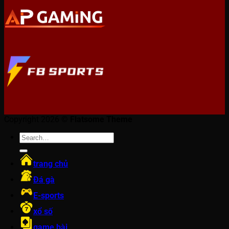
Copyright 2026 ©
Flatsome Theme
trang chủ
Đá gà
E-sports
xổ số
game bài