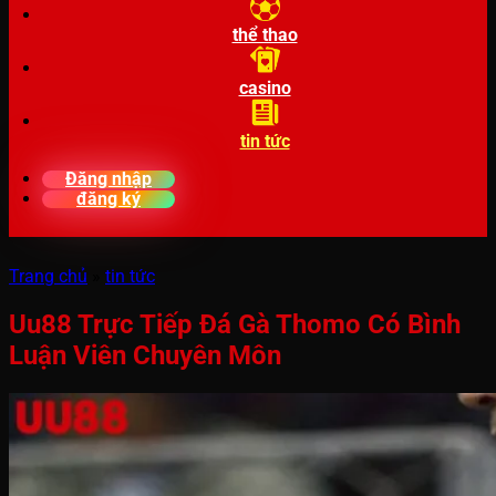
thể thao
casino
tin tức
Đăng nhập
đăng ký
Trang chủ
»
tin tức
Uu88 Trực Tiếp Đá Gà Thomo Có Bình
Luận Viên Chuyên Môn