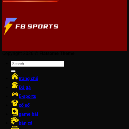
Copyright 2026 ©
Flatsome Theme
trang chủ
Đá gà
E-sports
xổ số
game bài
bắn cá