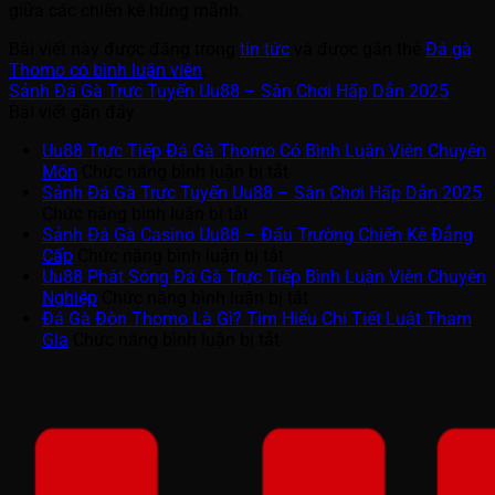
giữa các chiến kê hùng mãnh.
Bài viết này được đăng trong
tin tức
và được gắn thẻ
Đá gà
Thomo có bình luận viên
.
Sảnh Đá Gà Trực Tuyến Uu88 – Sân Chơi Hấp Dẫn 2025
Bài viết gần đây
Uu88 Trực Tiếp Đá Gà Thomo Có Bình Luận Viên Chuyên
ở
Môn
Chức năng bình luận bị tắt
Uu88
Sảnh Đá Gà Trực Tuyến Uu88 – Sân Chơi Hấp Dẫn 2025
ở
Trực
Chức năng bình luận bị tắt
Sảnh
Tiếp
Sảnh Đá Gà Casino Uu88 – Đấu Trường Chiến Kê Đẳng
Đá
ở
Đá
Cấp
Chức năng bình luận bị tắt
Gà
Sảnh
Gà
Uu88 Phát Sóng Đá Gà Trực Tiếp Bình Luận Viên Chuyên
Trực
Đá
Thomo
ở
Nghiệp
Chức năng bình luận bị tắt
Tuyến
Gà
Có
Uu88
Đá Gà Đòn Thomo Là Gì? Tìm Hiểu Chi Tiết Luật Tham
Uu88
ở
Casino
Bình
Phát
Gia
Chức năng bình luận bị tắt
–
Đá
Uu88
Luận
Sóng
Sân
Gà
–
Viên
Đá
Chơi
Đòn
Đấu
Chuyên
Gà
Hấp
Thomo
Trường
Môn
Trực
Dẫn
Là
Chiến
Tiếp
2025
Gì?
Kê
Bình
Tìm
Đẳng
Luận