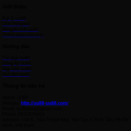
Giới thiệu
Đại lý uu88
CEO Pewpew
Khuyến mãi uu88
Chính sách bảo mật
Hướng dẫn
Tải app uu88
Đăng ký uu88
Nạp tiền uu88
Rút tiền uu88
Thông tin liên hệ
Brand: UU88
Website:
http://uu88-uu88.com/
.
Email:
uu88date@gmail.com
.
Phone: 0937835660.
Address: 148 Đ. Trần Thanh Mại, Tân Tạo A, Bình Tân, Hồ Chí
Minh, Việt Nam.