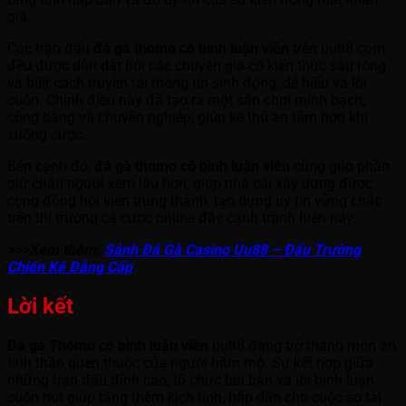
giả.
Các trận đấu
đá gà thomo có bình luận viên
trên uu88 com
đều được dẫn dắt bởi các chuyên gia có kiến thức sâu rộng
và biết cách truyền tải thông tin sinh động, dễ hiểu và lôi
cuốn. Chính điều này đã tạo ra một sân chơi minh bạch,
công bằng và chuyên nghiệp, giúp kê thủ an tâm hơn khi
xuống cược.
Bên cạnh đó,
đá gà thomo có bình luận viên
cũng góp phần
giữ chân người xem lâu hơn, giúp nhà cái xây dựng được
cộng đồng hội viên trung thành, tạo dựng uy tín vững chắc
trên thị trường cá cược online đầy cạnh tranh hiện nay.
>>>Xem thêm:
Sảnh Đá Gà Casino Uu88 – Đấu Trường
Chiến Kê Đẳng Cấp
Lời kết
Đá gà Thomo có bình luận viên
uu88
đang trở thành món ăn
tinh thần quen thuộc của người hâm mộ. Sự kết hợp giữa
những trận đấu đỉnh cao, tổ chức bài bản và lời bình luận
cuốn hút giúp tăng thêm kịch tính, hấp dẫn cho cuộc so tài