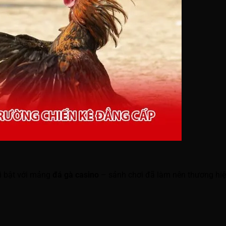
ổi bật với mảng
đá gà casino
– sảnh chơi đã làm nên thương hiệ