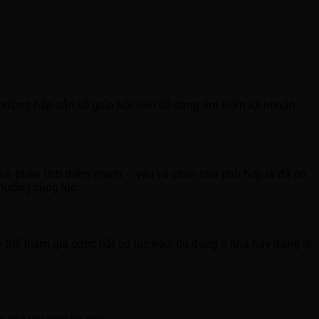
thưởng hấp dẫn sẽ giúp hội viên dễ dàng tìm kiếm lợi nhuận.
ến kê, phân tích điểm mạnh – yếu và chọn cửa phù hợp là đã có
thưởng cùng lúc.
 có thể tham gia cược bất cứ lúc nào, dù đang ở nhà hay đang di