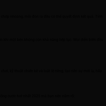
 chớp nhoáng, mỗi đòn ra đều có thể quyết định kết quả. Tính
ến khi một bên không còn khả năng tiếp tục. Mọi diễn biến đều
i, kỹ thuật chiến kê và luật lệ riêng, tạo nên sự mới lạ, hấp
 xuống cược hot nhất 2025 mà bạn nên nắm rõ: