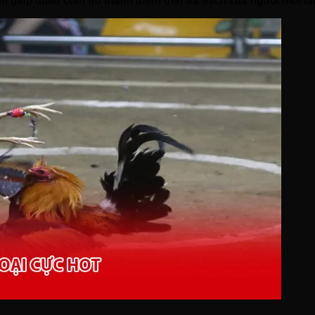
h giúp uu88 com trở thành điểm đến ưa thích của người mới lẫn