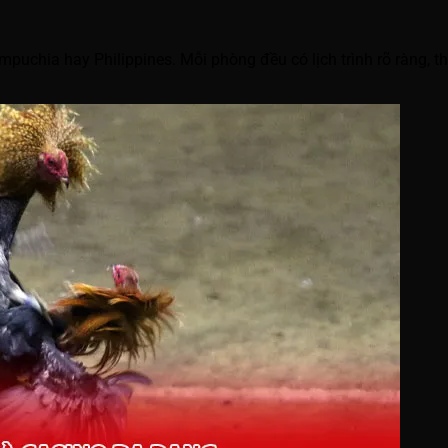
puchia hay Philippines. Mỗi phòng đều có lịch trình rõ ràng, t