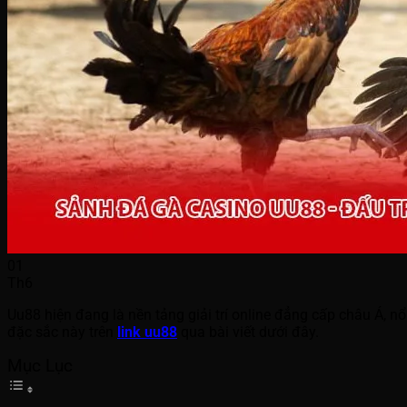
01
Th6
Uu88 hiện đang là nền tảng giải trí online đẳng cấp châu Á, n
đặc sắc này trên
link uu88
qua bài viết dưới đây.
Mục Lục