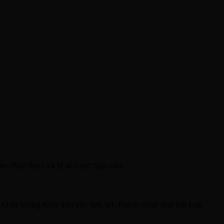
ệm chân thực và tỷ lệ cược hấp dẫn.
C. Chất lượng hình ảnh sắc nét, âm thanh chân thật kết hợp