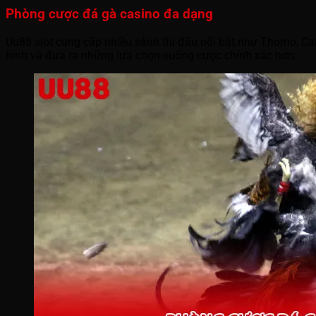
Phòng cược đá gà casino đa dạng
Uu88 slot cung cấp nhiều sảnh thi đấu nổi bật như Thomo, Cam
hình và đưa ra những lựa chọn xuống cược chính xác hơn.