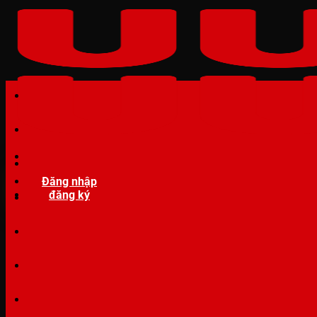
Bỏ
qua
nội
dung
Đăng nhập
đăng ký